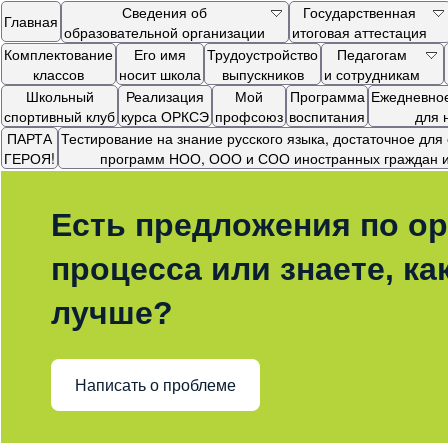
Сведения об
Государственная
Главная
образовательной организации
итоговая аттестация
Комплектование
Его имя
Трудоустройство
Педагогам
классов
носит школа
выпускников
и сотрудникам
Школьный
Реализация
Мой
Программа
Ежедневное
спортивный клуб
курса ОРКСЭ
профсоюз
воспитания
для 
ПАРТА
Тестирование на знание русского языка, достаточное дл
ГЕРОЯ!
программ НОО, ООО и СОО иностранных граждан и 
Есть предложения по ор
процесса или знаете, ка
лучше?
Написать о проблеме