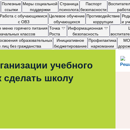
Полезные
Меры социальной
Страница
Паспорт
Воспитате
ссылки
поддержки
психолога
безопасности
работ
Работа с обучающимися
Целевое обучение
Противодействие
Род
с ОВЗ
обучающихся
коррупции
и у
 меню горячего питания
Точка
Информационная
начальных классов
Роста
безопасность
воспитат
я освоения образовательных
Инициативное
Профилактика
МОП
лиц без гражданства
бюджетирование
наркомании
дорож
ганизации учебного
Реш
к сделать школу