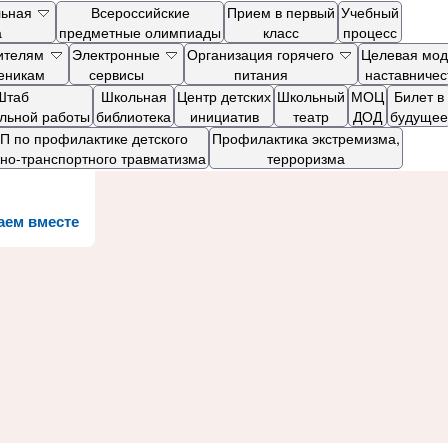
льная
Всероссийские
Прием в первый
Учебный
а
предметные олимпиады
класс
процесс
ителям
Электронные
Организация горячего
Целевая мод
ченикам
сервисы
питания
наставничес
Штаб
Школьная
Центр детских
Школьный
МОЦ
Билет в
ельной работы
библиотека
инициатив
театр
ДОД
будущее
 по профилактике детского
Профилактика экстремизма,
но-транспортного травматизма
терроризма
аем вместе