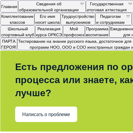
Сведения об
Государственная
Главная
образовательной организации
итоговая аттестация
Комплектование
Его имя
Трудоустройство
Педагогам
классов
носит школа
выпускников
и сотрудникам
Школьный
Реализация
Мой
Программа
Ежедневное
спортивный клуб
курса ОРКСЭ
профсоюз
воспитания
для 
ПАРТА
Тестирование на знание русского языка, достаточное дл
ГЕРОЯ!
программ НОО, ООО и СОО иностранных граждан и 
Есть предложения по ор
процесса или знаете, ка
лучше?
Написать о проблеме