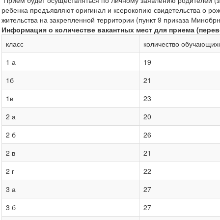
Прием будет осуществляться по личному заявлению родителей (з
ребенка предъявляют оригинал и ксерокопию свидетельства о рож
жительства на закрепленной территории (пункт 9 приказа Минобрна
Информация о количестве вакантных мест для приема (перев
класс
количество обучающих
1 а
19
1б
21
1в
23
2 а
20
2 б
26
2 в
21
2 г
22
3 а
27
3 б
27