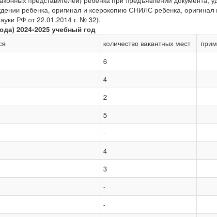
аконных представителей) ребенка при предъявлении документа, у
дении ребенка, оригинал и ксерокопию СНИЛС ребенка, оригинал и
уки РФ от 22.01.2014 г. № 32).
ода) 2024-2025 учебный год
ся
количество вакантных мест
прим
6
4
2
5
-
4
3
-
-