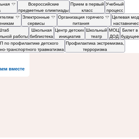
льная
Всероссийские
Прием в первый
Учебный
а
предметные олимпиады
класс
процесс
ителям
Электронные
Организация горячего
Целевая мод
ченикам
сервисы
питания
наставничес
Штаб
Школьная
Центр детских
Школьный
МОЦ
Билет в
ельной работы
библиотека
инициатив
театр
ДОД
будущее
 по профилактике детского
Профилактика экстремизма,
но-транспортного травматизма
терроризма
аем вместе