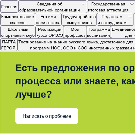
Сведения об
Государственная
Главная
образовательной организации
итоговая аттестация
Комплектование
Его имя
Трудоустройство
Педагогам
классов
носит школа
выпускников
и сотрудникам
Школьный
Реализация
Мой
Программа
Ежедневное
спортивный клуб
курса ОРКСЭ
профсоюз
воспитания
для 
ПАРТА
Тестирование на знание русского языка, достаточное дл
ГЕРОЯ!
программ НОО, ООО и СОО иностранных граждан и 
Есть предложения по ор
процесса или знаете, ка
лучше?
Написать о проблеме