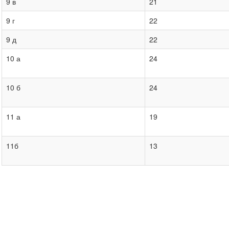
9 в
21
9 г
22
9 д
22
10 а
24
10 б
24
11 а
19
11б
13