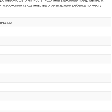
достоверяющего личность. Родители (законные представители)
 ксерокопию свидетельства о регистрации ребенка по месту
ечание