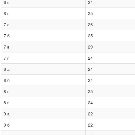
6 в
24
6 г
25
7 а
26
7 б
25
7 в
29
7 г
24
8 а
24
8 б
24
8 в
25
8 г
24
9 а
22
9 б
22