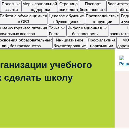
Полезные
Меры социальной
Страница
Паспорт
Воспитате
ссылки
поддержки
психолога
безопасности
работ
Работа с обучающимися
Целевое обучение
Противодействие
Род
с ОВЗ
обучающихся
коррупции
и у
 меню горячего питания
Точка
Информационная
начальных классов
Роста
безопасность
воспитат
я освоения образовательных
Инициативное
Профилактика
МОП
лиц без гражданства
бюджетирование
наркомании
дорож
ганизации учебного
Реш
к сделать школу