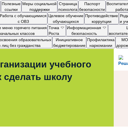
Полезные
Меры социальной
Страница
Паспорт
Воспитате
ссылки
поддержки
психолога
безопасности
работ
Работа с обучающимися
Целевое обучение
Противодействие
Род
с ОВЗ
обучающихся
коррупции
и у
 меню горячего питания
Точка
Информационная
начальных классов
Роста
безопасность
воспитат
я освоения образовательных
Инициативное
Профилактика
МОП
лиц без гражданства
бюджетирование
наркомании
дорож
ганизации учебного
Реш
к сделать школу