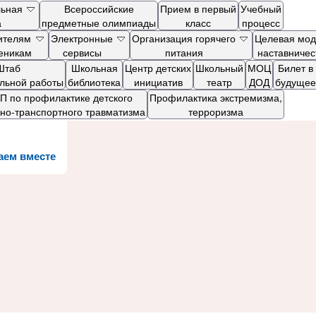
льная
Всероссийские
Прием в первый
Учебный
а
предметные олимпиады
класс
процесс
ителям
Электронные
Организация горячего
Целевая мод
ченикам
сервисы
питания
наставничес
Штаб
Школьная
Центр детских
Школьный
МОЦ
Билет в
ельной работы
библиотека
инициатив
театр
ДОД
будущее
 по профилактике детского
Профилактика экстремизма,
но-транспортного травматизма
терроризма
аем вместе