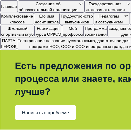
Сведения об
Государственная
Главная
образовательной организации
итоговая аттестация
Комплектование
Его имя
Трудоустройство
Педагогам
классов
носит школа
выпускников
и сотрудникам
Школьный
Реализация
Мой
Программа
Ежедневное
спортивный клуб
курса ОРКСЭ
профсоюз
воспитания
для 
ПАРТА
Тестирование на знание русского языка, достаточное дл
ГЕРОЯ!
программ НОО, ООО и СОО иностранных граждан и 
Есть предложения по ор
процесса или знаете, ка
лучше?
Написать о проблеме