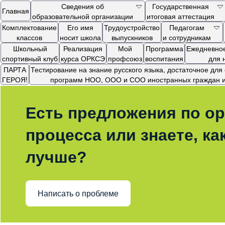
Сведения об
Государственная
Главная
образовательной организации
итоговая аттестация
Комплектование
Его имя
Трудоустройство
Педагогам
классов
носит школа
выпускников
и сотрудникам
Школьный
Реализация
Мой
Программа
Ежедневное
спортивный клуб
курса ОРКСЭ
профсоюз
воспитания
для 
ПАРТА
Тестирование на знание русского языка, достаточное дл
ГЕРОЯ!
программ НОО, ООО и СОО иностранных граждан и 
Есть предложения по ор
процесса или знаете, ка
лучше?
Написать о проблеме