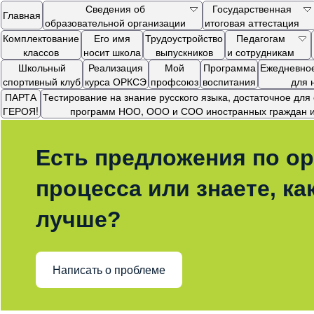
Сведения об
Государственная
Главная
образовательной организации
итоговая аттестация
Комплектование
Его имя
Трудоустройство
Педагогам
классов
носит школа
выпускников
и сотрудникам
Школьный
Реализация
Мой
Программа
Ежедневное
спортивный клуб
курса ОРКСЭ
профсоюз
воспитания
для 
ПАРТА
Тестирование на знание русского языка, достаточное дл
ГЕРОЯ!
программ НОО, ООО и СОО иностранных граждан и 
Есть предложения по ор
процесса или знаете, ка
лучше?
Написать о проблеме