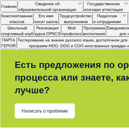
Сведения об
Государственная
Главная
образовательной организации
итоговая аттестация
Комплектование
Его имя
Трудоустройство
Педагогам
классов
носит школа
выпускников
и сотрудникам
Школьный
Реализация
Мой
Программа
Ежедневное
спортивный клуб
курса ОРКСЭ
профсоюз
воспитания
для 
ПАРТА
Тестирование на знание русского языка, достаточное дл
ГЕРОЯ!
программ НОО, ООО и СОО иностранных граждан и 
Есть предложения по ор
процесса или знаете, ка
лучше?
Написать о проблеме