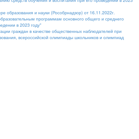
анию средств обучения и воспитания при его проведении в 2023
 образования и науки (Рособрнадзор) от 16.11.2022г.
 образовательным программам основного общего и среднего
едении в 2023 году"
тации граждан в качестве общественных наблюдателей при
азования, всероссийской олимпиады школьников и олимпиад