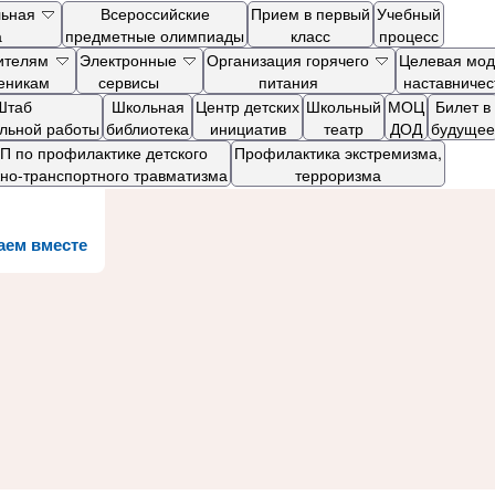
льная
Всероссийские
Прием в первый
Учебный
а
предметные олимпиады
класс
процесс
ителям
Электронные
Организация горячего
Целевая мод
ченикам
сервисы
питания
наставничес
Штаб
Школьная
Центр детских
Школьный
МОЦ
Билет в
ельной работы
библиотека
инициатив
театр
ДОД
будущее
 по профилактике детского
Профилактика экстремизма,
но-транспортного травматизма
терроризма
аем вместе