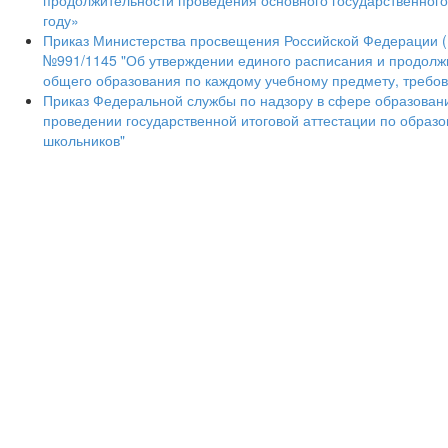
продолжительности проведения основного государственного
году»
Приказ Министерства просвещения Российской Федерации (М
№991/1145 "Об утверждении единого расписания и продолж
общего образования по каждому учебному предмету, требова
Приказ Федеральной службы по надзору в сфере образовани
проведении государственной итоговой аттестации по обра
школьников"