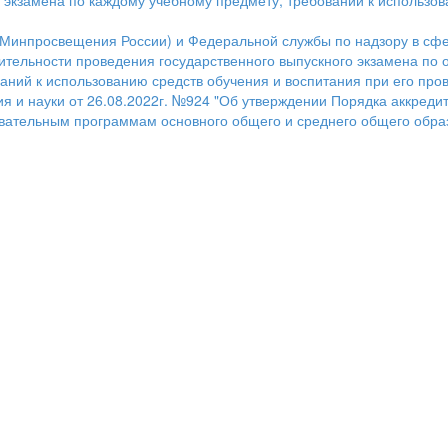
 экзамена по каждому учебному предмету, требований к использов
инпросвещения России) и Федеральной службы по надзору в сфере
ительности проведения государственного выпускного экзамена по
ний к использованию средств обучения и воспитания при его пров
я и науки от 26.08.2022г. №924 "Об утверждении Порядка аккреди
зовательным программам основного общего и среднего общего обр