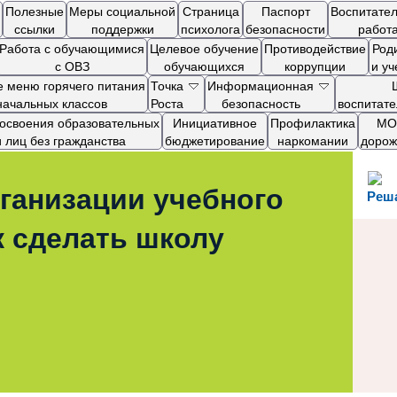
Полезные
Меры социальной
Страница
Паспорт
Воспитате
ссылки
поддержки
психолога
безопасности
работ
Работа с обучающимися
Целевое обучение
Противодействие
Род
с ОВЗ
обучающихся
коррупции
и у
 меню горячего питания
Точка
Информационная
начальных классов
Роста
безопасность
воспитат
я освоения образовательных
Инициативное
Профилактика
МОП
лиц без гражданства
бюджетирование
наркомании
дорож
ганизации учебного
Реш
к сделать школу