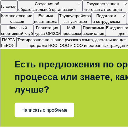
Сведения об
Государственная
Главная
образовательной организации
итоговая аттестация
Комплектование
Его имя
Трудоустройство
Педагогам
классов
носит школа
выпускников
и сотрудникам
Школьный
Реализация
Мой
Программа
Ежедневное
спортивный клуб
курса ОРКСЭ
профсоюз
воспитания
для 
ПАРТА
Тестирование на знание русского языка, достаточное дл
ГЕРОЯ!
программ НОО, ООО и СОО иностранных граждан и 
Есть предложения по ор
процесса или знаете, ка
лучше?
Написать о проблеме