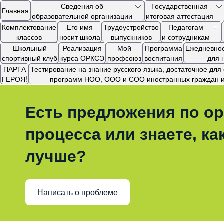
Сведения об
Государственная
Главная
образовательной организации
итоговая аттестация
Комплектование
Его имя
Трудоустройство
Педагогам
классов
носит школа
выпускников
и сотрудникам
Школьный
Реализация
Мой
Программа
Ежедневное
спортивный клуб
курса ОРКСЭ
профсоюз
воспитания
для 
ПАРТА
Тестирование на знание русского языка, достаточное дл
ГЕРОЯ!
программ НОО, ООО и СОО иностранных граждан и 
Есть предложения по ор
процесса или знаете, ка
лучше?
Написать о проблеме