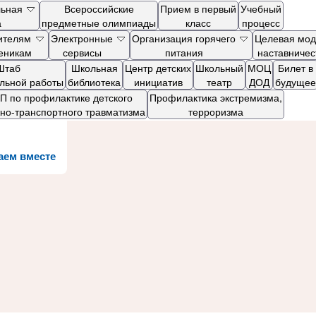
льная
Всероссийские
Прием в первый
Учебный
а
предметные олимпиады
класс
процесс
ителям
Электронные
Организация горячего
Целевая мод
ченикам
сервисы
питания
наставничес
Штаб
Школьная
Центр детских
Школьный
МОЦ
Билет в
ельной работы
библиотека
инициатив
театр
ДОД
будущее
 по профилактике детского
Профилактика экстремизма,
но-транспортного травматизма
терроризма
аем вместе