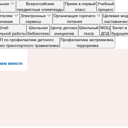
льная
Всероссийские
Прием в первый
Учебный
а
предметные олимпиады
класс
процесс
ителям
Электронные
Организация горячего
Целевая мод
ченикам
сервисы
питания
наставничес
Штаб
Школьная
Центр детских
Школьный
МОЦ
Билет в
ельной работы
библиотека
инициатив
театр
ДОД
будущее
 по профилактике детского
Профилактика экстремизма,
но-транспортного травматизма
терроризма
аем вместе