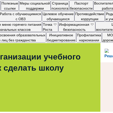
Полезные
Меры социальной
Страница
Паспорт
Воспитате
ссылки
поддержки
психолога
безопасности
работ
Работа с обучающимися
Целевое обучение
Противодействие
Род
с ОВЗ
обучающихся
коррупции
и у
 меню горячего питания
Точка
Информационная
начальных классов
Роста
безопасность
воспитат
я освоения образовательных
Инициативное
Профилактика
МОП
лиц без гражданства
бюджетирование
наркомании
дорож
ганизации учебного
Реш
к сделать школу