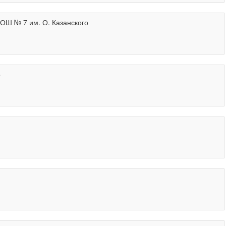
№ 7 им. О. Казанского
о