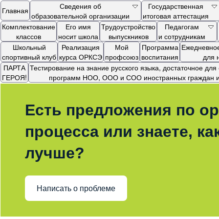
Сведения об
Государственная
Главная
образовательной организации
итоговая аттестация
Комплектование
Его имя
Трудоустройство
Педагогам
классов
носит школа
выпускников
и сотрудникам
Школьный
Реализация
Мой
Программа
Ежедневное
спортивный клуб
курса ОРКСЭ
профсоюз
воспитания
для 
ПАРТА
Тестирование на знание русского языка, достаточное дл
ГЕРОЯ!
программ НОО, ООО и СОО иностранных граждан и 
Есть предложения по ор
процесса или знаете, ка
лучше?
Написать о проблеме