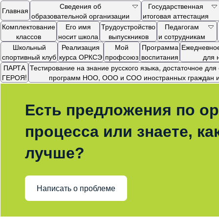
Сведения об
Государственная
Главная
образовательной организации
итоговая аттестация
Комплектование
Его имя
Трудоустройство
Педагогам
классов
носит школа
выпускников
и сотрудникам
Школьный
Реализация
Мой
Программа
Ежедневное
спортивный клуб
курса ОРКСЭ
профсоюз
воспитания
для 
ПАРТА
Тестирование на знание русского языка, достаточное дл
ГЕРОЯ!
программ НОО, ООО и СОО иностранных граждан и 
Есть предложения по ор
процесса или знаете, ка
лучше?
Написать о проблеме