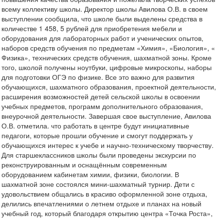
всему коллективу школы. Директор школы Авилова О.В. в своем
выступлении сообщила, что школе были выделены средства в
количестве 1 458, 5 рублей для приобретения мебели и
оборудования для лабораторных работ и ученических опытов,
наборов средств обучения по предметам «Химия», «Биология», «
Физика», технических средств обучения, шахматной зоны. Кроме
того, школой получены ноутбуки, цифровые микроскопы, наборы
для подготовки ОГЭ по физике. Все это важно для развития
обучающихся, шахматного образования, проектной деятельности,
расширения возможностей детей сельской школы в освоении
учебных предметов, программ дополнительного образования,
внеурочной деятельности. Завершая свое выступление, Авилова
О.В. отметила. что работать в центре будут инициативные
педагоги, которые прошли обучение и смогут поддержать у
обучающихся интерес к учебе и научно-техническому творчеству.
Для старшеклассников школы были проведены экскурсии по
реконструированным и оснащённым современным
оборудованием кабинетам химии, физики, биологии. В
шахматной зоне состоялся мини-шахматный турнир. Дети с
удовольствием общались в красиво оформленной зоне отдыха,
делились впечатлениями о летнем отдыхе и планах на новый
учебный год, который благодаря открытию центра «Точка Роста»,