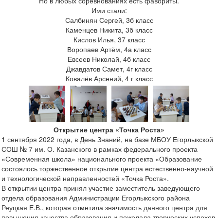
Но в любых соревнованиях есть фавориты.
Ими стали:
Салбинян Сергей, 3б класс
Каменцев Никита, 3б класс
Кислов Илья, 37 класс
Воропаев Артём, 4а класс
Евсеев Николай, 4б класс
Джавдатов Самет, 4г класс
Ковалёв Арсений, 4 г класс
Открытие центра «Точка Роста»
1 сентября 2022 года, в День Знаний, на базе МБОУ Егорлыкской
СОШ № 7 им. О. Казанского в рамках федерального проекта
«Современная школа» национального проекта «Образование
состоялось торжественное открытие центра естественно-научной
и технологической направленностей «Точка Роста».
В открытии центра принял участие заместитель заведующего
отдела образования Администрации Егорлыкского района
Реуцкая Е.В., которая отметила значимость данного центра для
повышения качества образования и пожелала творческих успехов