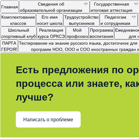
Сведения об
Государственная
Главная
образовательной организации
итоговая аттестация
Комплектование
Его имя
Трудоустройство
Педагогам
классов
носит школа
выпускников
и сотрудникам
Школьный
Реализация
Мой
Программа
Ежедневное
спортивный клуб
курса ОРКСЭ
профсоюз
воспитания
для 
ПАРТА
Тестирование на знание русского языка, достаточное дл
ГЕРОЯ!
программ НОО, ООО и СОО иностранных граждан и 
Есть предложения по ор
процесса или знаете, ка
лучше?
Написать о проблеме