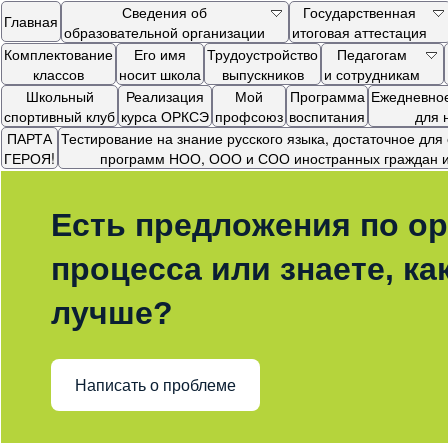
Сведения об
Государственная
Главная
образовательной организации
итоговая аттестация
Комплектование
Его имя
Трудоустройство
Педагогам
классов
носит школа
выпускников
и сотрудникам
Школьный
Реализация
Мой
Программа
Ежедневное
спортивный клуб
курса ОРКСЭ
профсоюз
воспитания
для 
ПАРТА
Тестирование на знание русского языка, достаточное дл
ГЕРОЯ!
программ НОО, ООО и СОО иностранных граждан и 
Есть предложения по ор
процесса или знаете, ка
лучше?
Написать о проблеме