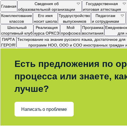
Сведения об
Государственная
Главная
образовательной организации
итоговая аттестация
Комплектование
Его имя
Трудоустройство
Педагогам
классов
носит школа
выпускников
и сотрудникам
Школьный
Реализация
Мой
Программа
Ежедневное
спортивный клуб
курса ОРКСЭ
профсоюз
воспитания
для 
ПАРТА
Тестирование на знание русского языка, достаточное дл
ГЕРОЯ!
программ НОО, ООО и СОО иностранных граждан и 
Есть предложения по ор
процесса или знаете, ка
лучше?
Написать о проблеме