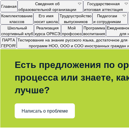
Сведения об
Государственная
Главная
образовательной организации
итоговая аттестация
Комплектование
Его имя
Трудоустройство
Педагогам
классов
носит школа
выпускников
и сотрудникам
Школьный
Реализация
Мой
Программа
Ежедневное
спортивный клуб
курса ОРКСЭ
профсоюз
воспитания
для 
ПАРТА
Тестирование на знание русского языка, достаточное дл
ГЕРОЯ!
программ НОО, ООО и СОО иностранных граждан и 
Есть предложения по ор
процесса или знаете, ка
лучше?
Написать о проблеме