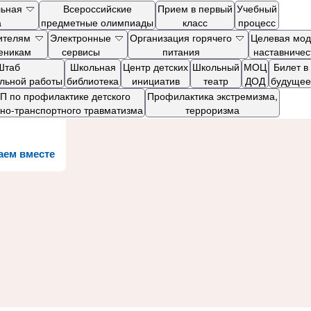
льная
Всероссийские
Прием в первый
Учебный
а
предметные олимпиады
класс
процесс
ителям
Электронные
Организация горячего
Целевая мод
ченикам
сервисы
питания
наставничес
Штаб
Школьная
Центр детских
Школьный
МОЦ
Билет в
ельной работы
библиотека
инициатив
театр
ДОД
будущее
 по профилактике детского
Профилактика экстремизма,
но-транспортного травматизма
терроризма
аем вместе