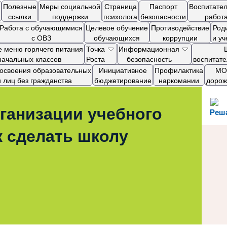
Полезные
Меры социальной
Страница
Паспорт
Воспитате
ссылки
поддержки
психолога
безопасности
работ
Работа с обучающимися
Целевое обучение
Противодействие
Род
с ОВЗ
обучающихся
коррупции
и у
 меню горячего питания
Точка
Информационная
начальных классов
Роста
безопасность
воспитат
я освоения образовательных
Инициативное
Профилактика
МОП
лиц без гражданства
бюджетирование
наркомании
дорож
ганизации учебного
Реш
к сделать школу