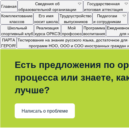
Сведения об
Государственная
Главная
образовательной организации
итоговая аттестация
Комплектование
Его имя
Трудоустройство
Педагогам
классов
носит школа
выпускников
и сотрудникам
Школьный
Реализация
Мой
Программа
Ежедневное
спортивный клуб
курса ОРКСЭ
профсоюз
воспитания
для 
ПАРТА
Тестирование на знание русского языка, достаточное дл
ГЕРОЯ!
программ НОО, ООО и СОО иностранных граждан и 
Есть предложения по ор
процесса или знаете, ка
лучше?
Написать о проблеме