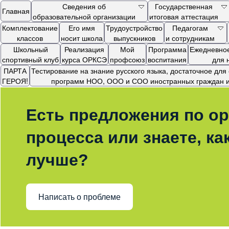
Сведения об
Государственная
Главная
образовательной организации
итоговая аттестация
Комплектование
Его имя
Трудоустройство
Педагогам
классов
носит школа
выпускников
и сотрудникам
Школьный
Реализация
Мой
Программа
Ежедневное
спортивный клуб
курса ОРКСЭ
профсоюз
воспитания
для 
ПАРТА
Тестирование на знание русского языка, достаточное дл
ГЕРОЯ!
программ НОО, ООО и СОО иностранных граждан и 
Есть предложения по ор
процесса или знаете, ка
лучше?
Написать о проблеме