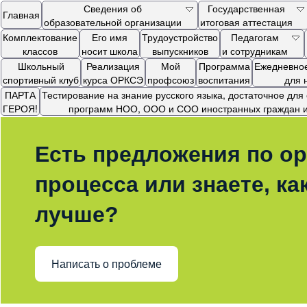
Сведения об
Государственная
Главная
образовательной организации
итоговая аттестация
Комплектование
Его имя
Трудоустройство
Педагогам
классов
носит школа
выпускников
и сотрудникам
Школьный
Реализация
Мой
Программа
Ежедневное
спортивный клуб
курса ОРКСЭ
профсоюз
воспитания
для 
ПАРТА
Тестирование на знание русского языка, достаточное дл
ГЕРОЯ!
программ НОО, ООО и СОО иностранных граждан и 
Есть предложения по ор
процесса или знаете, ка
лучше?
Написать о проблеме