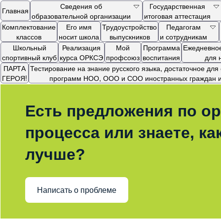
Сведения об
Государственная
Главная
образовательной организации
итоговая аттестация
Комплектование
Его имя
Трудоустройство
Педагогам
классов
носит школа
выпускников
и сотрудникам
Школьный
Реализация
Мой
Программа
Ежедневное
спортивный клуб
курса ОРКСЭ
профсоюз
воспитания
для 
ПАРТА
Тестирование на знание русского языка, достаточное дл
ГЕРОЯ!
программ НОО, ООО и СОО иностранных граждан и 
Есть предложения по ор
процесса или знаете, ка
лучше?
Написать о проблеме