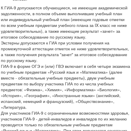
К ГИА-9 допускаются обучающиеся, не имеющие академической
задолженности, в полном объеме выполнившие учебный план
или индивидуальный учебный план (имеющие годовые отметки
по всем учебным предметам учебного плана за IX класс не ниже
удовлетворительных), а также имеющие результат «зачет» за
итоговое собеседование по русскому языку.
Экстерны допускаются к ГИА при условии получения на
промежуточной аттестации отметок не ниже удовлетворительных,
а также получения результата "зачет" за итоговое собеседование
по русскому языку.
ГИА-9 в форме ОГЭ и (или) ГВЭ включает в себя четыре экзамена
по учебным предметам «Русский язык и «Математика» (далее
вместе - обязательные учебные предметы), двум учебным
предметам по выбору участника ГИА по из числа учебных
предметов: «Физика», «Химия», «Информатика» «Биология»,
«История», «География», «Иностранные языки» (английский,
испанский, немецкий и французский), «Обществознание»,
«Литература.
Для участников ГИА-9 с ограниченными возможностями здоровья,
участников ГИА-9 - детей-инвалидов и инвалидов по их желанию
проводится только по обязательным учебным предметам
«Русский язык и «Математика». При этом допускается сочетание