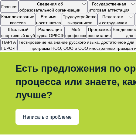
Сведения об
Государственная
Главная
образовательной организации
итоговая аттестация
Комплектование
Его имя
Трудоустройство
Педагогам
классов
носит школа
выпускников
и сотрудникам
Школьный
Реализация
Мой
Программа
Ежедневное
спортивный клуб
курса ОРКСЭ
профсоюз
воспитания
для 
ПАРТА
Тестирование на знание русского языка, достаточное дл
ГЕРОЯ!
программ НОО, ООО и СОО иностранных граждан и 
Есть предложения по ор
процесса или знаете, ка
лучше?
Написать о проблеме