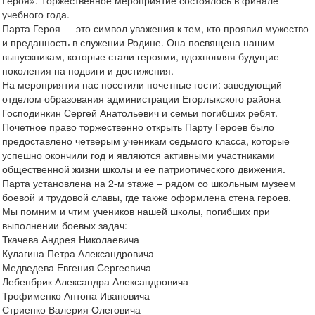
Героя». Торжественное мероприятие состоялось в финале
учебного года.
Парта Героя — это символ уважения к тем, кто проявил мужество
и преданность в служении Родине. Она посвящена нашим
выпускникам, которые стали героями, вдохновляя будущие
поколения на подвиги и достижения.
На мероприятии нас посетили почетные гости: заведующий
отделом образования администрации Егорлыкского района
Господинкин Сергей Анатольевич и семьи погибших ребят.
Почетное право торжественно открыть Парту Героев было
предоставлено четверым ученикам седьмого класса, которые
успешно окончили год и являются активными участниками
общественной жизни школы и ее патриотического движения.
Парта установлена на 2-м этаже – рядом со школьным музеем
боевой и трудовой славы, где также оформлена стена героев.
Мы помним и чтим учеников нашей школы, погибших при
выполнении боевых задач:
Ткачева Андрея Николаевича
Кулагина Петра Александровича
Медведева Евгения Сергеевича
Лебенбрик Александра Александровича
Трофименко Антона Ивановича
Стриенко Валерия Олеговича