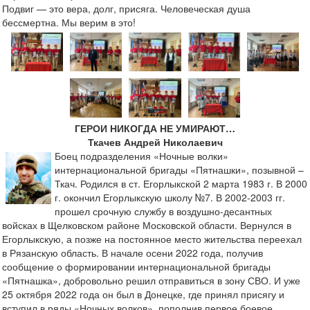
Подвиг — это вера, долг, присяга. Человеческая душа
бессмертна. Мы верим в это!
ГЕРОИ НИКОГДА НЕ УМИРАЮТ…
Ткачев Андрей Николаевич
Боец подразделения «Ночные волки»
интернациональной бригады «Пятнашки», позывной –
Ткач. Родился в ст. Егорлыкской 2 марта 1983 г. В 2000
г. окончил Егорлыкскую школу №7. В 2002-2003 гг.
прошел срочную службу в воздушно-десантных
войсках в Щелковском районе Московской области. Вернулся в
Егорлыкскую, а позже на постоянное место жительства переехал
в Рязанскую область. В начале осени 2022 года, получив
сообщение о формировании интернациональной бригады
«Пятнашка», добровольно решил отправиться в зону СВО. И уже
25 октября 2022 года он был в Донецке, где принял присягу и
вступил в ряды «Ночных волков», пополнив первое боевое