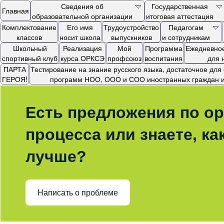
Сведения об
Государственная
Главная
образовательной организации
итоговая аттестация
Комплектование
Его имя
Трудоустройство
Педагогам
классов
носит школа
выпускников
и сотрудникам
Школьный
Реализация
Мой
Программа
Ежедневное
спортивный клуб
курса ОРКСЭ
профсоюз
воспитания
для 
ПАРТА
Тестирование на знание русского языка, достаточное дл
ГЕРОЯ!
программ НОО, ООО и СОО иностранных граждан и 
Есть предложения по ор
процесса или знаете, ка
лучше?
Написать о проблеме