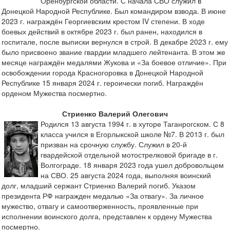
Оренбургской области. С начала СВО служил в
Донецкой Народной Республике. Был командиром взвода. В июне
2023 г. награждён Георгиевским крестом IV степени. В ходе
боевых действий в октябре 2023 г. был ранен, находился в
госпитале, после выписки вернулся в строй. В декабре 2023 г. ему
было присвоено звание гвардии младшего лейтенанта. В этом же
месяце награждён медалями Жукова и «За боевое отличие». При
освобождении города Красногоровка в Донецкой Народной
Республике 15 января 2024 г. героически погиб. Награждён
орденом Мужества посмертно.
Стриенко Валерий Олегович
Родился 13 августа 1994 г. в хуторе Таганрогском. С 8
класса учился в Егорлыкской школе №7. В 2013 г. был
призван на срочную службу. Служил в 20-й
гвардейской отдельной мотострелковой бригаде в г.
Волгограде. 18 января 2023 года ушел добровольцем
на СВО. 25 августа 2024 года, выполняя воинский
долг, младший сержант Стриенко Валерий погиб. Указом
президента РФ награжден медалью «За отвагу». За личное
мужество, отвагу и самоотверженность, проявленные при
исполнении воинского долга, представлен к ордену Мужества
посмертно.