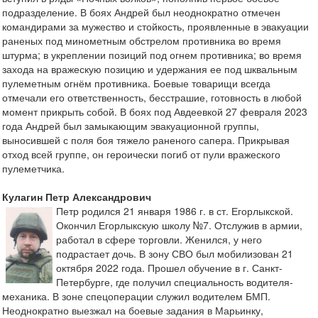
подразделение. В боях Андрей был неоднократно отмечен
командирами за мужество и стойкость, проявленные в эвакуации
раненых под минометным обстрелом противника во время
штурма; в укреплении позиций под огнем противника; во время
захода на вражескую позицию и удержания ее под шквальным
пулеметным огнём противника. Боевые товарищи всегда
отмечали его ответственность, бесстрашие, готовность в любой
момент прикрыть собой. В боях под Авдеевкой 27 февраля 2023
года Андрей был замыкающим эвакуационной группы,
выносившей с поля боя тяжело раненого сапера. Прикрывая
отход всей группе, он героически погиб от пули вражеского
пулеметчика.
Кулагин Петр Александрович
Петр родился 21 января 1986 г. в ст. Егорлыкской.
Окончил Егорлыкскую школу №7. Отслужив в армии,
работал в сфере торговли. Женился, у него
подрастает дочь. В зону СВО был мобилизован 21
октября 2022 года. Прошел обучение в г. Санкт-
Петербурге, где получил специальность водителя-
механика. В зоне спецоперации служил водителем БМП.
Неоднократно выезжал на боевые задания в Марьинку,