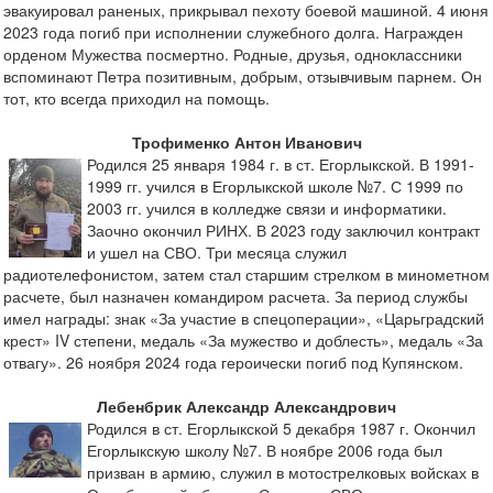
эвакуировал раненых, прикрывал пехоту боевой машиной. 4 июня
2023 года погиб при исполнении служебного долга. Награжден
орденом Мужества посмертно. Родные, друзья, одноклассники
вспоминают Петра позитивным, добрым, отзывчивым парнем. Он
тот, кто всегда приходил на помощь.
Трофименко Антон Иванович
Родился 25 января 1984 г. в ст. Егорлыкской. В 1991-
1999 гг. учился в Егорлыкской школе №7. С 1999 по
2003 гг. учился в колледже связи и информатики.
Заочно окончил РИНХ. В 2023 году заключил контракт
и ушел на СВО. Три месяца служил
радиотелефонистом, затем стал старшим стрелком в минометном
расчете, был назначен командиром расчета. За период службы
имел награды: знак «За участие в спецоперации», «Царьградский
крест» IV степени, медаль «За мужество и доблесть», медаль «За
отвагу». 26 ноября 2024 года героически погиб под Купянском.
Лебенбрик Александр Александрович
Родился в ст. Егорлыкской 5 декабря 1987 г. Окончил
Егорлыкскую школу №7. В ноябре 2006 года был
призван в армию, служил в мотострелковых войсках в