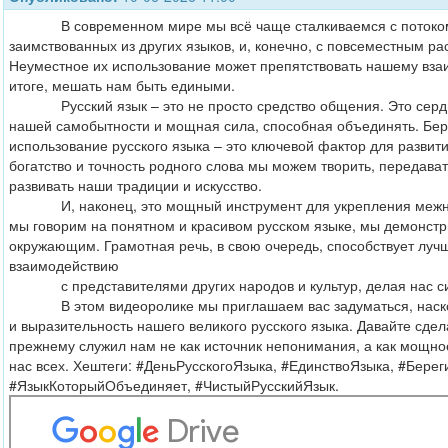
В современном мире мы всё чаще сталкиваемся с потоком 
заимствованных из других языков, и, конечно, с повсеместным р
Неуместное их использование может препятствовать нашему вза
итоге, мешать нам быть едиными.
Русский язык – это не просто средство общения. Это сердц
нашей самобытности и мощная сила, способная объединять. Бер
использование русского языка – это ключевой фактор для развит
богатство и точность родного слова мы можем творить, передават
развивать наши традиции и искусство.
И, наконец, это мощный инструмент для укрепления межнац
мы говорим на понятном и красивом русском языке, мы демонстр
окружающим. Грамотная речь, в свою очередь, способствует лу
взаимодействию
с представителями других народов и культур, делая нас си
В этом видеоролике мы приглашаем вас задуматься, насколь
и выразительность нашего великого русского языка. Давайте сдел
прежнему служил нам не как источник непонимания, а как мощн
нас всех. Хештеги: #ДеньРусскогоЯзыка, #ЕдинствоЯзыка, #Берег
#ЯзыкКоторыйОбъединяет, #ЧистыйРусскийЯзык.