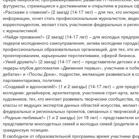
футуристы, стремящиеся к достижениям и открытиям в разных сф
«Расскажи о главном!» (2 заезд) (14-17 лет) – для тех, кто инте
информации, хочет стать профессиональным журналистом, виде
корреспондентом, желает стать участником федеральных и регио
с журналистикой.
«Найди призвание!» (2 заезд) (14-17 лет) – для молодых предпр
лидеров молодежного самоуправления, актива молодежи города
профессиональных образовательных организаций, для тех, кто 
проектированием, карьерными перспективами, сферой бизнеса.
«Умей дружить!» (2 заезд) (14-17 лет) – представители детских 
лидеры клубов дипломатии «Движения первых», участники и поб
дебатах» и «Послы Дона», подростки, желающие развиваться в 
парламентаризма, политики.
«Создавай и вдохновляй!» (1 и 2 заезды) (14-17 лет) – для предс
молодежи: дизайнеров, архитекторов, участников стрит-арта, акте
художников, тех, кто мечтает развивать творческие сообщества, 
классы от ведущих экспертов данных областей искусства, желает 
федеральных и региональных проектов, связанных с творческой 
«Родные-любимые!» (1 и 2 заезды) (от 18 лет) – представители к
представители многодетных семей и молодых семей (родители и
гражданскую позицию.
В свободное от образовательной программы время участники фор