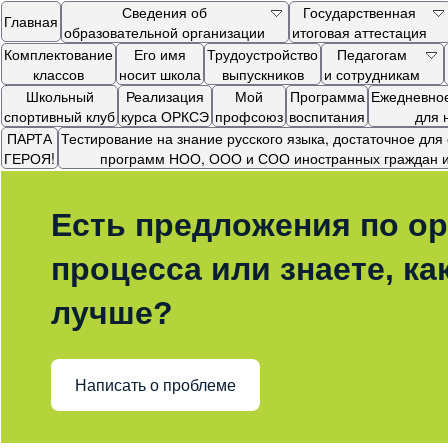
Сведения об
Государственная
Главная
образовательной организации
итоговая аттестация
Комплектование
Его имя
Трудоустройство
Педагогам
классов
носит школа
выпускников
и сотрудникам
Школьный
Реализация
Мой
Программа
Ежедневное
спортивный клуб
курса ОРКСЭ
профсоюз
воспитания
для 
ПАРТА
Тестирование на знание русского языка, достаточное дл
ГЕРОЯ!
программ НОО, ООО и СОО иностранных граждан и 
Есть предложения по ор
процесса или знаете, ка
лучше?
Написать о проблеме