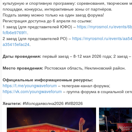
культурную и спортивную программу: соревнования, творческие 
площадки, конкурсы, интерактивные зоны от партнёров.
Подать заявку можно только на один заезд форума!
Регистрация доступна до 6 апреля по ссылке:
1 заезд (для представителей ЮФО) –
https://myrosmol.ru/events/
fcfb6e9769f1
.
2 заезд (для представителей РО) –
https://myrosmol.ru/events/aa5
a35415efac24
.
Даты проведения:
первый заезд – 8-12 мая 2026 года; 2 заезд –
Место проведения:
Ростовская область, Неклиновский район.
Официальные информационные ресурсы:
https://t.me/youngwaveforum
– телеграм-канал форума;
https://vk.com/youngwaveforum
– группа форума в социальной сет
Хештеги:
#Молодаяволна2026 #МВ2026