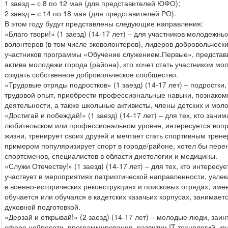
1 заезд – с 8 по 12 мая (для представителей ЮФО);
2 заезд – с 14 по 18 мая (для представителей РО).
В этом году будут представлены следующие направления:
«Благо твори!» (1 заезд) (14-17 лет) – для участников молодежн
волонтеров (в том числе эковолонтеров), лидеров добровольческих
участников программы «Обучение служением.Первые», представ
актива молодежи города (района), кто хочет стать участником м
создать собственное добровольческое сообщество.
«Трудовые отряды подростков» (1 заезд) (14-17 лет) – подростк
трудовой опыт, приобрести профессиональные навыки, познако
деятельности, а также школьные активисты, члены детских и мо
«Достигай и побеждай!» (1 заезд) (14-17 лет) – для тех, кто зани
любительском или профессиональном уровне, интересуется вопр
жизни, тренирует своих друзей и мечтает стать спортивным трен
примером популяризирует спорт в городе/районе, хотел бы пере
спортсменов, специалистов в области диетологии и медицины.
«Служи Отечеству!» (1 заезд) (14-17 лет) – для тех, кто интересу
участвует в мероприятиях патриотической направленности, увлек
в военно-исторических реконструкциях и поисковых отрядах, имее
обучается или обучался в кадетских казачьих корпусах, занимает
духовной подготовкой.
«Дерзай и открывай!» (2 заезд) (14-17 лет) – молодые люди, заи
сфере нейросети, программирования, развитии IT-технологий, ю